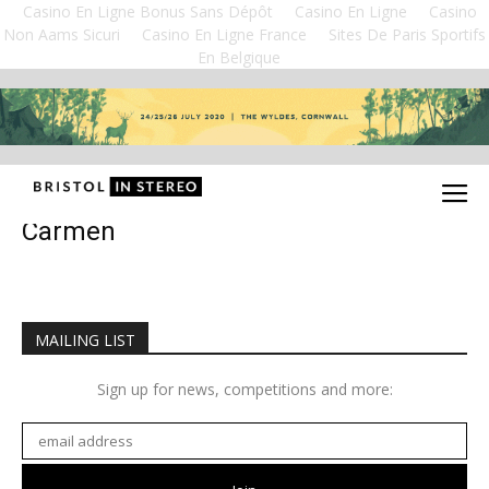
Casino En Ligne Bonus Sans Dépôt
Casino En Ligne
Casino
Non Aams Sicuri
Casino En Ligne France
Sites De Paris Sportifs
En Belgique
Carmen
MAILING LIST
Sign up for news, competitions and more: