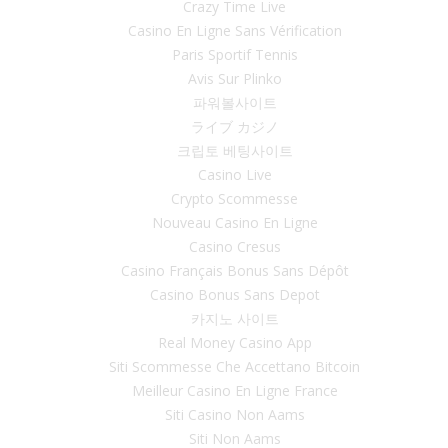
Crazy Time Live
Casino En Ligne Sans Vérification
Paris Sportif Tennis
Avis Sur Plinko
파워볼사이트
ライブ カジノ
크립토 베팅사이트
Casino Live
Crypto Scommesse
Nouveau Casino En Ligne
Casino Cresus
Casino Français Bonus Sans Dépôt
Casino Bonus Sans Depot
카지노 사이트
Real Money Casino App
Siti Scommesse Che Accettano Bitcoin
Meilleur Casino En Ligne France
Siti Casino Non Aams
Siti Non Aams