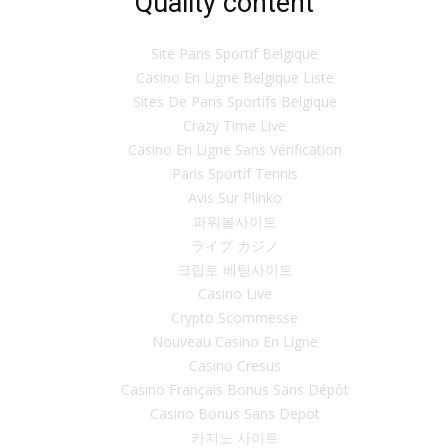
Quality content
Site Paris Sportif Belgique
Casino En Ligne Belgique Liste
Sites De Paris Sportifs Belgique
Crazy Time Live
Casino En Ligne Sans Vérification
Paris Sportif Tennis
Avis Sur Plinko
파워볼사이트
ライブ カジノ
크립토 베팅사이트
Casino Live
Crypto Scommesse
Nouveau Casino En Ligne
Casino Cresus
Casino Français Bonus Sans Dépôt
Casino Bonus Sans Depot
카지노 사이트