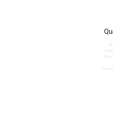
Qu
Si
Casin
Sites
Casino