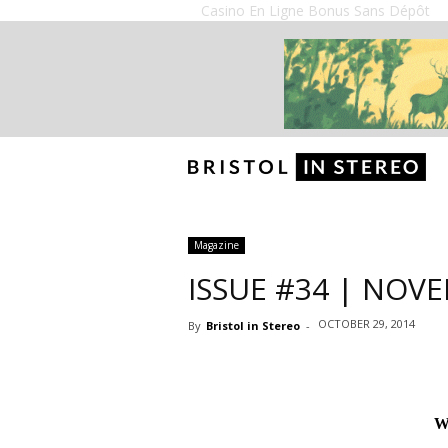
Casino En Ligne Bonus Sans Dépôt
Magazine
ISSUE #34 | NOV
OCTOBER 29, 2014
By
Bristol in Stereo
-