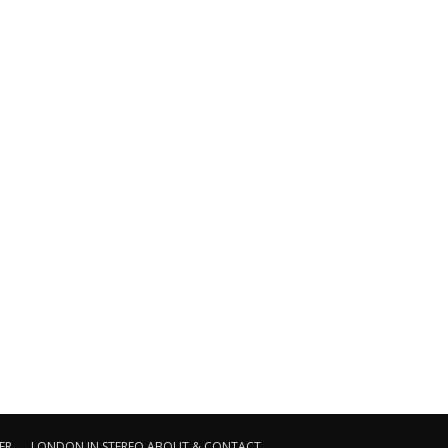
ER
LONDON IN STEREO
ABOUT & CONTACT