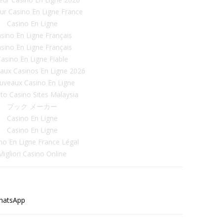
eur Casino En Ligne France
Casino En Ligne
sino En Ligne Français
sino En Ligne Français
asino En Ligne Fiable
aux Casinos En Ligne 2026
uveaux Casino En Ligne
to Casino Sites Malaysia
ブック メーカー
Casino En Ligne
Casino En Ligne
no En Ligne France Légal
Migliori Casino Online
hatsApp