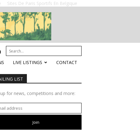
e
Sites De Paris Sportifs En Belgique
NS
LIVE LISTINGS
CONTACT
ILING LIST
 up for news, competitions and more: