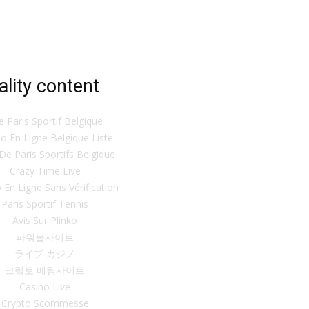
ality content
te Paris Sportif Belgique
o En Ligne Belgique Liste
 De Paris Sportifs Belgique
Crazy Time Live
 En Ligne Sans Vérification
Paris Sportif Tennis
Avis Sur Plinko
파워볼사이트
ライブ カジノ
크립토 베팅사이트
Casino Live
Crypto Scommesse